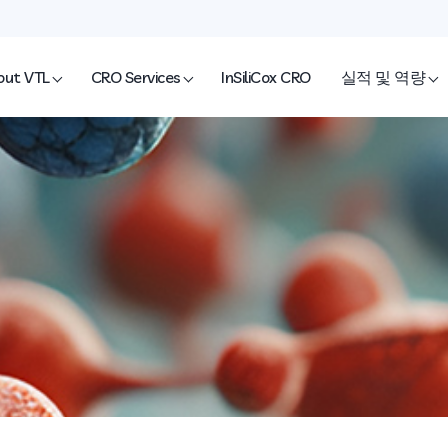
out VTL
CRO Services
InSiliCox CRO
실적 및 역량