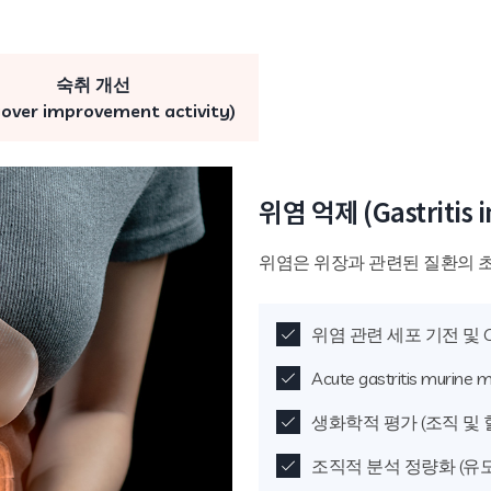
숙취 개선
over improvement activity)
위염 억제 (Gastritis in
위염은 위장과 관련된 질환의 
위염 관련 세포 기전 및 C
Acute gastritis murine 
생화학적 평가 (조직 및 
조직적 분석 정량화 (유도