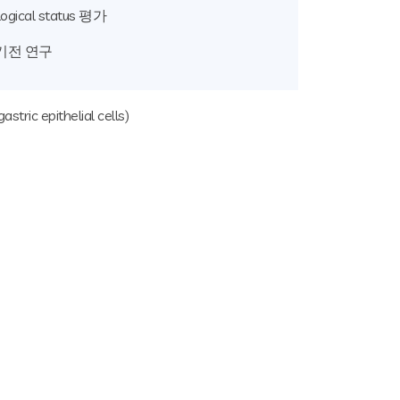
logical status 평가
기전 연구
stric epithelial cells)