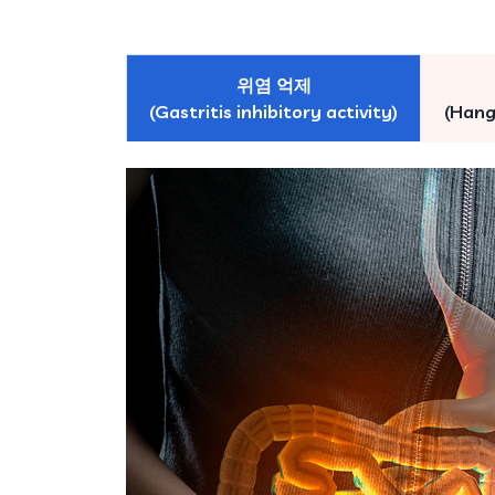
위염 억제
(Gastritis inhibitory activity)
(Hang