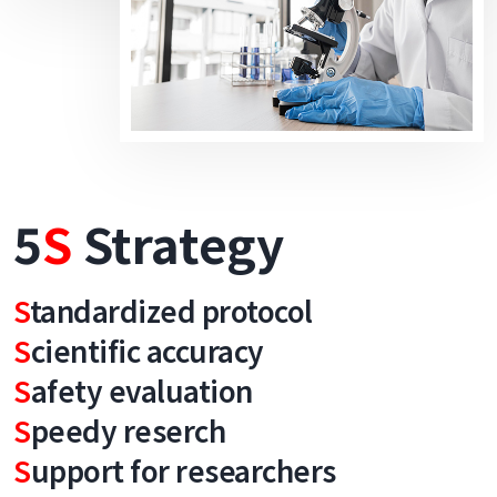
5
S
Strategy
S
tandardized protocol
S
cientific accuracy
S
afety evaluation
S
peedy reserch
S
upport for researchers