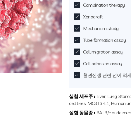
Combination therapy
Xenograft
Mechanism study
Tube formation assay
Cell migration assay
Cell adhesion assay
혈관신생 관련 전이 억제
실험 세포주 :
Liver, Lung, Stom
cell lines, MC3T3-L1, Human umb
실험 동물종 :
BALB/c nude mic