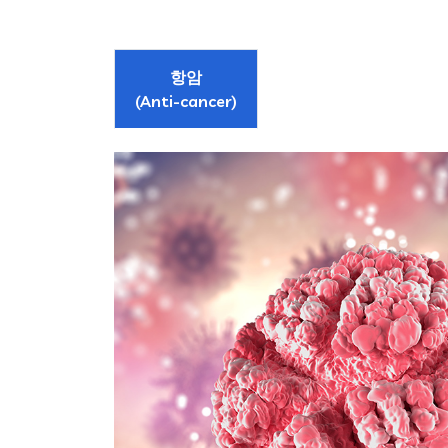
항암
(Anti-cancer)