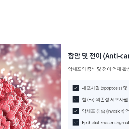
항암 및 전이 (Anti-can
암세포의 증식 및 전이 억제 활
세포사멸 (apoptosis) 
철 (Fe)-의존성 세포사멸 (f
암세포 침습 (Invasion)
Epithelial-mesenchyma