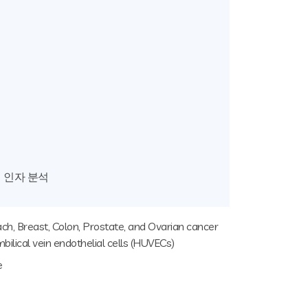
 인자 분석
ach, Breast, Colon, Prostate, and Ovarian cancer
ilical vein endothelial cells (HUVECs)
e