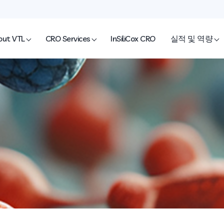
out VTL
CRO Services
InSiliCox CRO
실적 및 역량